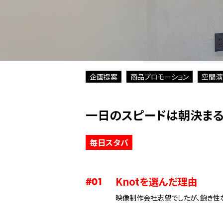
企画提案
商品プロモーション
空間演
一日のスピードは朝決ま
毎日スタバ
Knotを選んだ理由
#01
映像制作会社志望でしたが、飽き性な