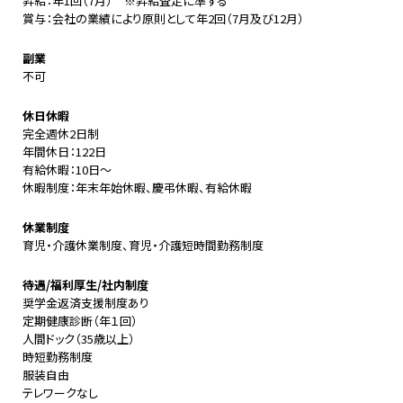
昇給：年1回（7月） ※昇給査定に準ずる
賞与：会社の業績により原則として年2回（7月及び12月）
副業
不可
休日休暇
完全週休2日制
年間休日：122日
有給休暇：10日〜
休暇制度：年末年始休暇、慶弔休暇、有給休暇
休業制度
育児・介護休業制度、育児・介護短時間勤務制度
待遇/福利厚生/社内制度
奨学金返済支援制度あり
定期健康診断（年１回）
人間ドック（35歳以上）
時短勤務制度
服装自由
テレワークなし