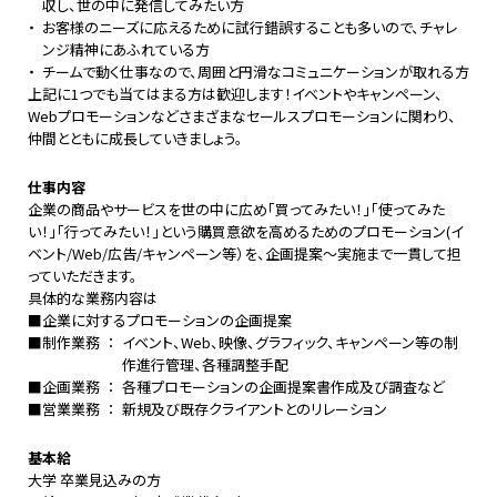
収し、世の中に発信してみたい方
・
お客様のニーズに応えるために試行錯誤することも多いので、チャレ
ンジ精神にあふれている方
・
チームで動く仕事なので、周囲と円滑なコミュニケーションが取れる方
上記に1つでも当てはまる方は歓迎します！イベントやキャンペーン、
Webプロモーションなどさまざまなセールスプロモーションに関わり、
仲間とともに成長していきましょう。
仕事内容
企業の商品やサービスを世の中に広め「買ってみたい！」「使ってみた
い！」「行ってみたい！」という購買意欲を高めるためのプロモーション(イ
ベント/Web/広告/キャンペーン等）を、企画提案～実施まで一貫して担
っていただきます。
具体的な業務内容は
■
企業に対するプロモーションの企画提案
■
制作業務
イベント、Web、映像、グラフィック、キャンペーン等の制
作進行管理、各種調整手配
■
企画業務
各種プロモーションの企画提案書作成及び調査など
■
営業業務
新規及び既存クライアントとのリレーション
基本給
大学 卒業見込みの方